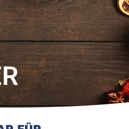
ER
AR FÜR