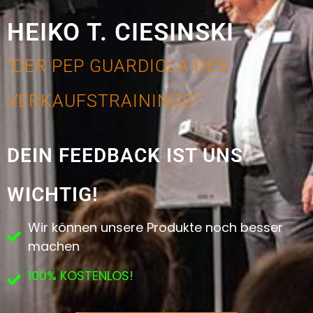
HEIKO T. CIESINSKI
"DER PEP GUARDIOLA DES
VERKAUFSTRAININGS"
DEIN FEEDBACK IST UNS
WICHTIG!
Wir können unsere Produkte noch besser
machen
100% KOSTENLOS!