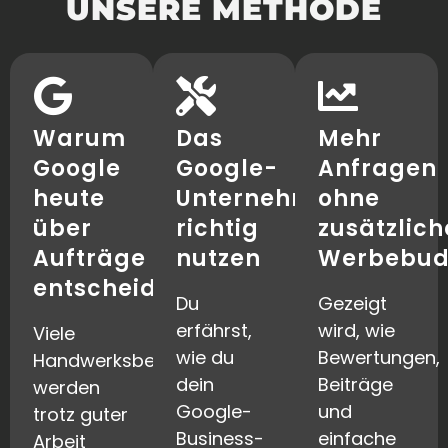
UNSERE METHODE
Warum
Das
Mehr
Google
Google-
Anfragen
heute
Unternehmensprofil
ohne
über
richtig
zusätzlich
Aufträge
nutzen
Werbebud
entscheidet
Du
Gezeigt
erfährst,
wird, wie
Viele
wie du
Bewertungen,
Handwerksbetriebe
dein
Beiträge
werden
Google-
und
trotz guter
Business-
einfache
Arbeit