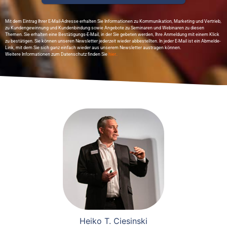
Mit dem Eintrag Ihrer E-Mail-Adresse erhalten Sie Informationen zu Kommunikation, Marketing und Vertrieb,
zu Kundengewinnung und Kundenbindung sowie Angebote zu Seminaren und Webinaren zu diesen
Themen. Sie erhalten eine Bestätigungs-E-Mail, in der Sie gebeten werden, Ihre Anmeldung mit einem Klick
zu bestätigen. Sie können unseren Newsletter jederzeit wieder abbestellten. In jeder E-Mail ist ein Abmelde-
Link, mit dem Sie sich ganz einfach wieder aus unserem Newsletter austragen können.
Weitere Informationen zum Datenschutz finden Sie
hier..
Heiko T. Ciesinski