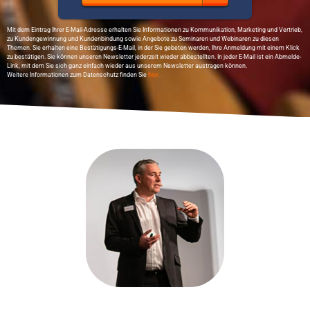
Mit dem Eintrag Ihrer E-Mail-Adresse erhalten Sie Informationen zu Kommunikation, Marketing und Vertrieb,
zu Kundengewinnung und Kundenbindung sowie Angebote zu Seminaren und Webinaren zu diesen
Themen. Sie erhalten eine Bestätigungs-E-Mail, in der Sie gebeten werden, Ihre Anmeldung mit einem Klick
zu bestätigen. Sie können unseren Newsletter jederzeit wieder abbestellten. In jeder E-Mail ist ein Abmelde-
Link, mit dem Sie sich ganz einfach wieder aus unserem Newsletter austragen können.
Weitere Informationen zum Datenschutz finden Sie
hier..