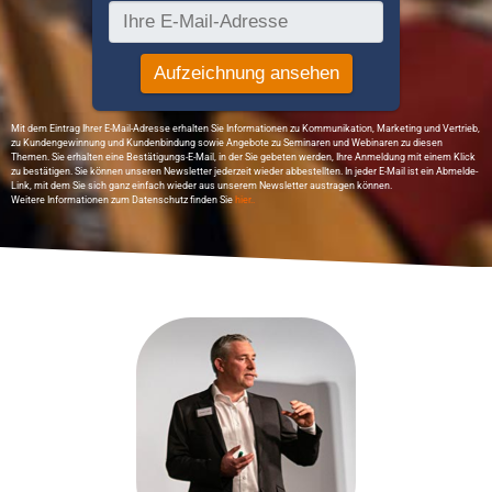
Mit dem Eintrag Ihrer E-Mail-Adresse erhalten Sie Informationen zu Kommunikation, Marketing und Vertrieb,
zu Kundengewinnung und Kundenbindung sowie Angebote zu Seminaren und Webinaren zu diesen
Themen. Sie erhalten eine Bestätigungs-E-Mail, in der Sie gebeten werden, Ihre Anmeldung mit einem Klick
zu bestätigen. Sie können unseren Newsletter jederzeit wieder abbestellten. In jeder E-Mail ist ein Abmelde-
Link, mit dem Sie sich ganz einfach wieder aus unserem Newsletter austragen können.
Weitere Informationen zum Datenschutz finden Sie
hier..