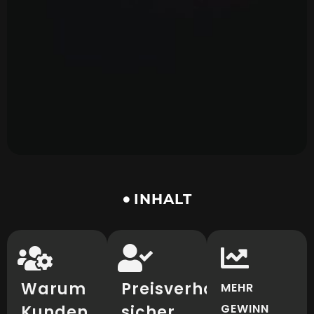
INHALT
Warum
Preisverhandlungen
MEHR
GEWINN
Kunden
sicher