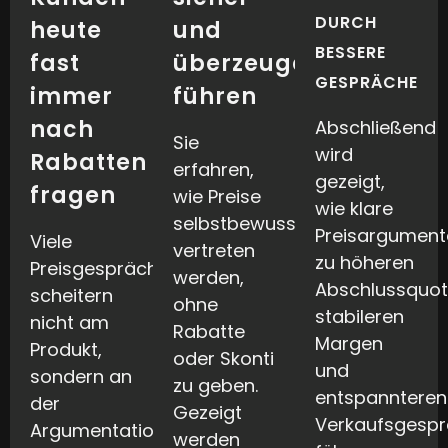
DURCH
heute
und
BESSERE
fast
überzeugend
GESPRÄCHE
immer
führen
nach
Abschließend
Sie
wird
Rabatten
erfahren,
gezeigt,
fragen
wie Preise
wie klare
selbstbewusst
Preisargument
Viele
vertreten
zu höheren
Preisgespräche
werden,
Abschlussquot
scheitern
ohne
stabileren
nicht am
Rabatte
Margen
Produkt,
oder Skonti
und
sondern an
zu geben.
entspannteren
der
Gezeigt
Verkaufsgesp
Argumentation.
werden