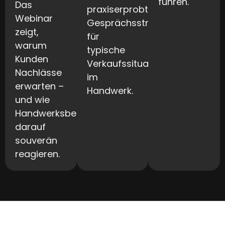
führen.
Das
praxiserprobte
Webinar
Gesprächsstrategien
zeigt,
für
warum
typische
Kunden
Verkaufssituationen
Nachlässe
im
erwarten –
Handwerk.
und wie
Handwerksbetriebe
darauf
souverän
reagieren.