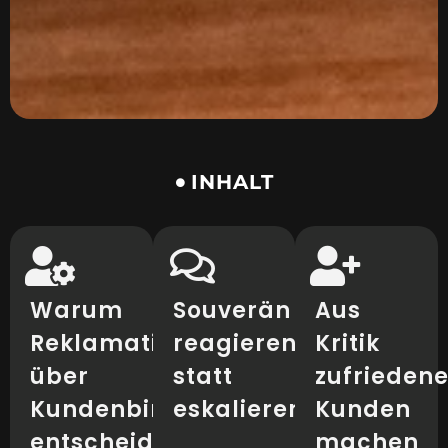
INHALT
Warum
Souverän
Aus
Reklamationen
reagieren
Kritik
über
statt
zufrieden
Kundenbindung
eskalieren
Kunden
entscheiden
machen