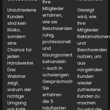
Ihre
Mitglieder
Unzufriedene
Gezeigt
erfahren,
Kunden
wird, wie
wie sie
sind kein
Ihre
Beschwerden
Risiko,
Mitglieder
ruhig,
sondern
Reklamatione
professionell
eine
und
und
Chance für
Beschwerden
lösungsorientiert
jeden
nutzen, um
behandeln
Handwerker.
aus
– auch in
Das
nörgelnden
schwierigen
Webinar
Kunden
Gesprächssituationen.
zeigt,
wieder
Sie
warum der
zufriedene
erfahren
richtige
Kunden zu
die 5
Umgang
machen.
häufigsten
mit Kritik,
So wird die