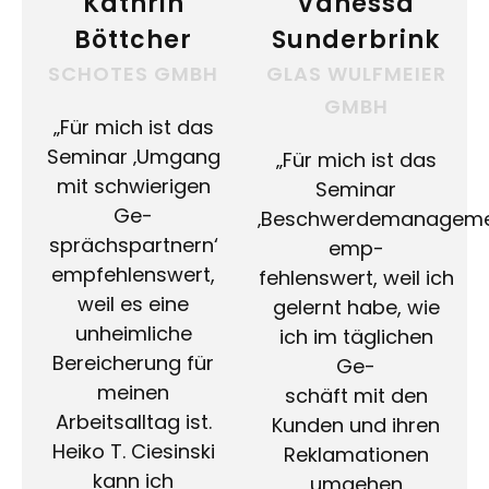
Kathrin
Vanessa
Böttcher
Sunderbrink
SCHOTES GMBH
GLAS WULFMEIER
GMBH
„Für mich ist das
Seminar ‚Umgang
„Für mich ist das
mit schwierigen
Seminar
Ge-
‚Beschwerdemanageme
sprächspartnern‘
emp-
empfehlenswert,
fehlenswert, weil ich
weil es eine
gelernt habe, wie
unheimliche
ich im täglichen
Bereicherung für
Ge-
meinen
schäft mit den
Arbeitsalltag ist.
Kunden und ihren
Heiko T. Ciesinski
Reklamationen
kann ich
umgehen