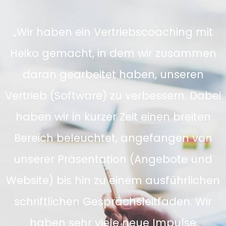
„Wir haben ein Vertriebscoaching mit
Heiko gemacht, in dem wir zusammen
daran gearbeitet haben, unseren
Vertrieb (Software) zu verbessern. Dabei
haben wir in kurzer Zeit einen breiten
Bereich beleuchtet, angefangen von
unserer Präsentation (Angebote und
Website) bis hin zu einem ausführlichen
schriftlichen Gesprächsleitfaden. Wir
haben sehr viele neue Impulse