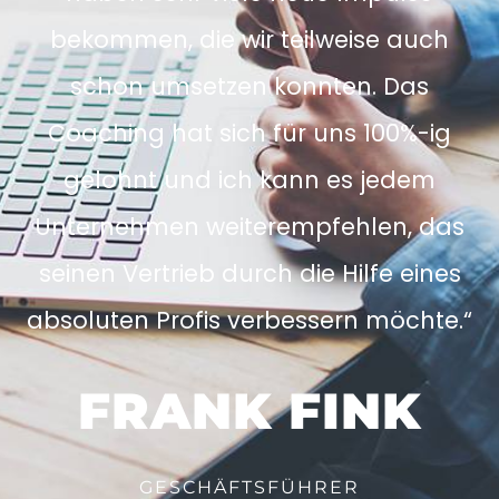
bekommen, die wir teilweise auch
schon umsetzen konnten. Das
Coaching hat sich für uns 100%-ig
gelohnt und ich kann es jedem
Unternehmen weiterempfehlen, das
seinen Vertrieb durch die Hilfe eines
absoluten Profis verbessern möchte.“
FRANK FINK
GESCHÄFTSFÜHRER