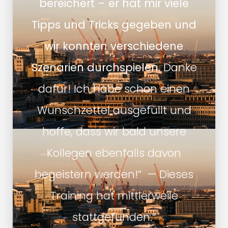
bereichert – er hat mir viele
Tipps und Tricks gegeben und
wir konnten verschiedene
Szenarien durchspielen.
Danke
dafür! Ich habe schon einen
Wunschzettel ausgefüllt und
hoffe, dass wir bald unsere
Kollegen ebenfalls davon
begeistern werden!“ — Dieses
Training hat mittlerweile
stattgefunden.“