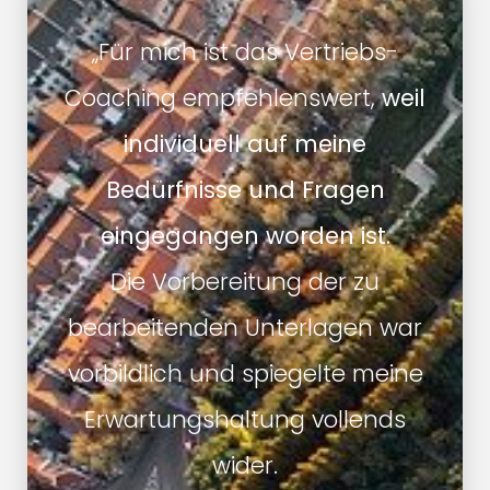
„Für mich ist das Vertriebs-
Coaching empfehlenswert,
weil
individuell auf meine
Bedürfnisse und Fragen
eingegangen worden ist.
Die Vorbereitung der zu
bearbeitenden Unterlagen war
vorbildlich und spiegelte meine
Erwartungshaltung vollends
wider.