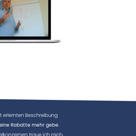
ut erlernten Beschreibung
 keine Rabatte mehr gebe
.
lkonzernen traue ich mich,