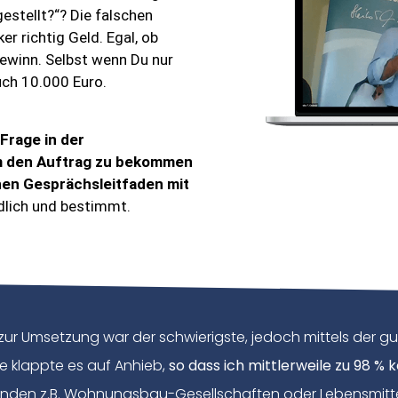
estellt?“? Die falschen
r richtig Geld. Egal, ob
ewinn. Selbst wenn Du nur
uch 10.000 Euro.
Frage in der
 um den Auftrag zu bekommen
nen Gesprächsleitfaden mit
dlich und bestimmt.
zur Umsetzung war der schwierigste, jedoch mittels der g
 klappte es auf Anhieb,
so dass ich mittlerweile zu 98 %
unden z.B. Wohnungsbau-Gesellschaften oder Lebensmitte