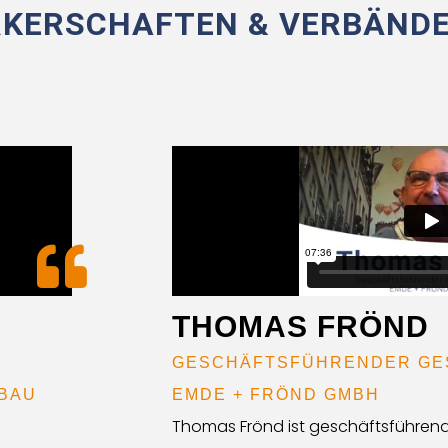
KERSCHAFTEN & VERBÄND
THOMAS FRÖND
GESCHÄFTSFÜHRENDER GE
BAU
EMDE + FRÖND GMBH
Thomas Frönd ist geschäftsführend