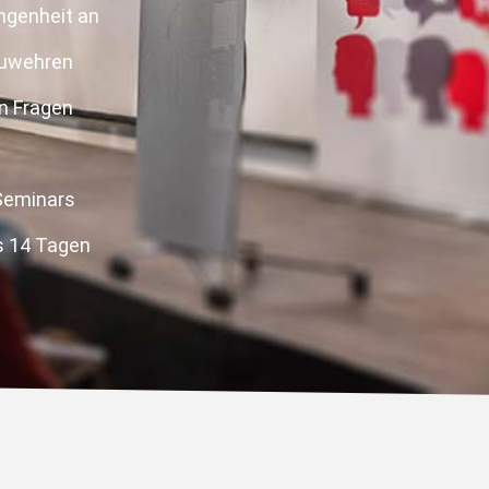
ngenheit an
zuwehren
n Fragen
Seminars
s 14 Tagen