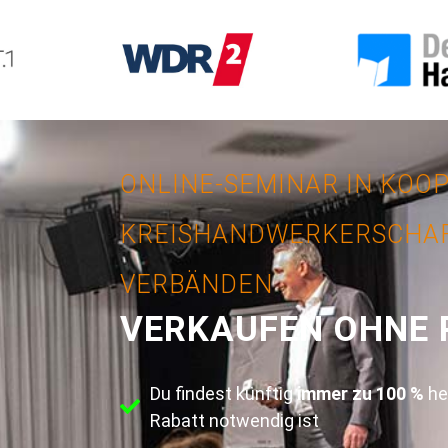
ONLINE-SEMINAR IN KOO
KREISHANDWERKERSCHAF
VERBÄNDEN
VERKAUFEN OHNE 
Du findest künftig
immer zu 100 %
he
Rabatt notwendig ist