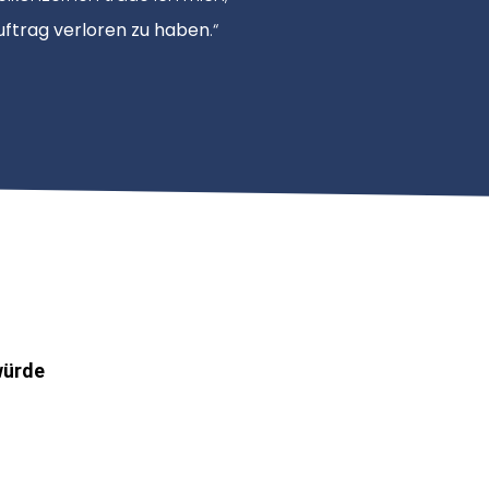
uftrag verloren zu haben
.“
würde