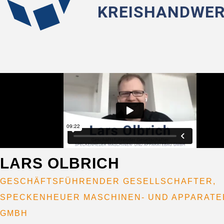
KREISHANDWER
LARS OLBRICH
GESCHÄFTSFÜHRENDER GESELLSCHAFTER,
SPECKENHEUER MASCHINEN- UND APPARATE
GMBH